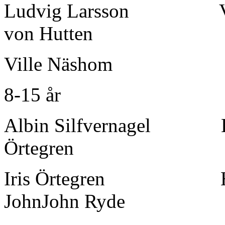
Ludvig Larsson V
von Hutten
Ville Näshom
8-15 år
Albin Silfvernagel L
Örtegren
Iris Örtegre
JohnJohn Ryde