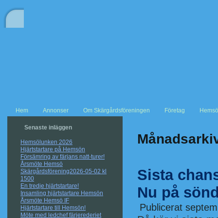
Hem
Annonser
Om Skärgårdsföreningen
Företag
Hemsö
Senaste inläggen
Månadsarki
Hemsölunken 2026
Hjärtstartare på Hemsön
Försämring av färjans natt-turer!
Årsmöte Hemsö
Sista chans
Skärgårdsförening2026-05-02 kl
1500
En tredje hjärtstartare!
Nu på sönd
Insamling hjärtstartare Hemsön
Årsmöte Hemsö IF
Publicerat
septem
Hjärtstartare till Hemsön!
Möte med ledchef färjerederiet