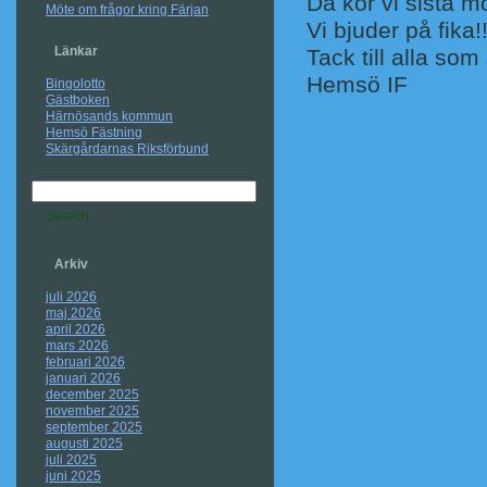
Då kör vi sista 
Möte om frågor kring Färjan
Vi bjuder på fika!
Länkar
Tack till alla som
Hemsö IF
Bingolotto
Gästboken
Härnösands kommun
Hemsö Fästning
Skärgårdarnas Riksförbund
Arkiv
juli 2026
maj 2026
april 2026
mars 2026
februari 2026
januari 2026
december 2025
november 2025
september 2025
augusti 2025
juli 2025
juni 2025