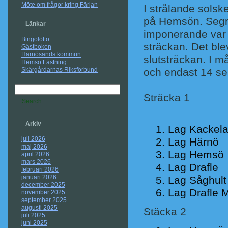
Möte om frågor kring Färjan
I strålande sols
på Hemsön. Segr
Länkar
imponerande var 
Bingolotto
sträckan. Det bl
Gästboken
Härnösands kommun
slutsträckan. I må
Hemsö Fästning
Skärgårdarnas Riksförbund
och endast 14 se
Sträcka 1
Arkiv
Lag Ka
juli 2026
Lag Hä
maj 2026
Lag He
april 2026
mars 2026
Lag D
februari 2026
januari 2026
Lag Såg
december 2025
Lag Drafl
november 2025
september 2025
augusti 2025
Stäcka 2
juli 2025
juni 2025