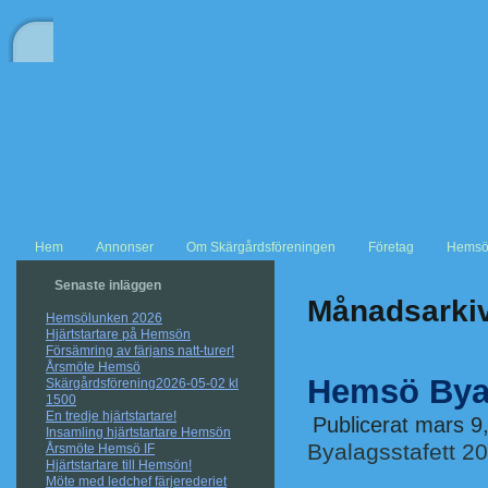
Hem
Annonser
Om Skärgårdsföreningen
Företag
Hemsö
Senaste inläggen
Månadsarki
Hemsölunken 2026
Hjärtstartare på Hemsön
Försämring av färjans natt-turer!
Årsmöte Hemsö
Hemsö Byal
Skärgårdsförening2026-05-02 kl
1500
En tredje hjärtstartare!
Publicerat
mars 9
Insamling hjärtstartare Hemsön
Byalagsstafett 2
Årsmöte Hemsö IF
Hjärtstartare till Hemsön!
Möte med ledchef färjerederiet