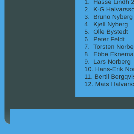
1. Hasse Lindh 
2. K-G Hal
3. Bruno
4. Kjell
5. Olle 
6. Peter
7. Torste
8. Ebbe 
9. Lars N
10. Hans-Er
11. Berti
12. Mats Ha