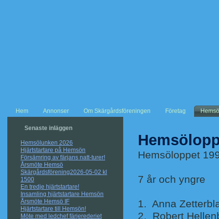
Hem
Annonser
Om Skärgårdsföreningen
Företag
Hemsö
Senaste inläggen
Hemsölopp
Hemsölunken 2026
Hjärtstartare på Hemsön
Hemsöloppet 19
Försämring av färjans natt-turer!
Årsmöte Hemsö
Skärgårdsförening2026-05-02 kl
7 år och yngre
1500
En tredje hjärtstartare!
Insamling hjärtstartare Hemsön
Årsmöte Hemsö IF
1. Anna Ze
Hjärtstartare till Hemsön!
2. Robert He
Möte med ledchef färjerederiet