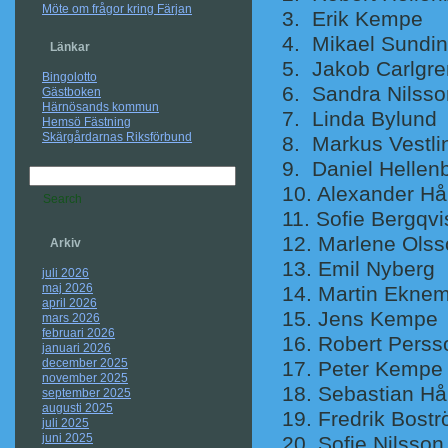
Möte om frågor kring Färjan
3. Erik
4. Mikae
Länkar
5. Jakob 
Bingolotto
6. Sandra
Gästboken
Härnösands kommun
7. Linda 
Hemsö Fästning
Skärgårdarnas Riksförbund
8. Markus 
9. Daniel He
10. Alexander
11. Sofie
12. Marlen
Arkiv
13. Emil
juli 2026
maj 2026
14. Marti
april 2026
15. Jen
mars 2026
februari 2026
16. Robert
januari 2026
december 2025
17. Pete
november 2025
18. Sebastian
september 2025
augusti 2025
19. Fredrik
juli 2025
juni 2025
20. Sofie