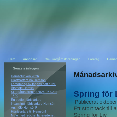
Hem
Annonser
Om Skärgårdsföreningen
Företag
Hemsö
Senaste inläggen
Månadsarki
Hemsölunken 2026
Hjärtstartare på Hemsön
Försämring av färjans natt-turer!
Årsmöte Hemsö
Spring för 
Skärgårdsförening2026-05-02 kl
1500
En tredje hjärtstartare!
Publicerat
oktober
Insamling hjärtstartare Hemsön
Ett stort tack til
Årsmöte Hemsö IF
Hjärtstartare till Hemsön!
Spring för Liv.
Möte med ledchef färjerederiet