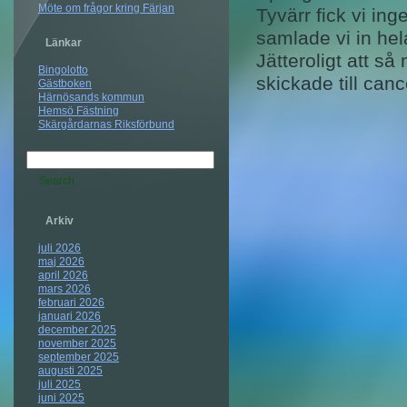
Möte om frågor kring Färjan
Tyvärr fick vi in
samlade vi in hel
Länkar
Jätteroligt att s
Bingolotto
skickade till can
Gästboken
Härnösands kommun
Hemsö Fästning
Skärgårdarnas Riksförbund
Arkiv
juli 2026
maj 2026
april 2026
mars 2026
februari 2026
januari 2026
december 2025
november 2025
september 2025
augusti 2025
juli 2025
juni 2025