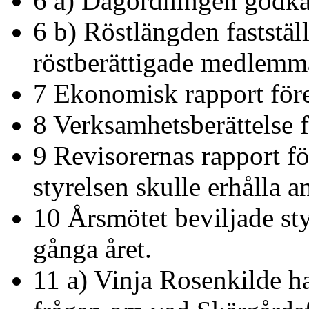
6 a) Dagordningen godk
6 b) Röstlängden faststäl
röstberättigade medlemma
7 Ekonomisk rapport för
8 Verksamhetsberättelse 
9 Revisorernas rapport f
styrelsen skulle erhålla a
10 Årsmötet beviljade sty
gånga året.
11 a) Vinja Rosenkilde 