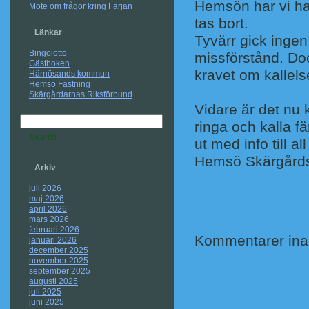
Hemsön har vi haft
Möte om frågor kring Färjan
tas bort.
Länkar
Tyvärr gick ingen
Bingolotto
missförstånd. Doc
Gästboken
kravet om kallels
Härnösands kommun
Hemsö Fästning
Skärgårdarnas Riksförbund
Vidare är det nu k
ringa och kalla f
ut med info till a
Hemsö Skärgårds
Arkiv
juli 2026
maj 2026
april 2026
mars 2026
februari 2026
Kommentarer inak
januari 2026
december 2025
november 2025
september 2025
augusti 2025
juli 2025
juni 2025