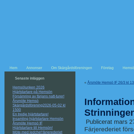
Hem
Annonser
Om Skärgårdsföreningen
Företag
Hemsö
Senaste inläggen
«
Årsmöte Hemsö IF 26/3 kl 1
Hemsölunken 2026
Hjärtstartare på Hemsön
Försämring av färjans natt-turer!
Information
Årsmöte Hemsö
Skärgårdsförening2026-05-02 kl
Strinninge
1500
En tredje hjärtstartare!
Insamling hjärtstartare Hemsön
Publicerat
mars 2
Årsmöte Hemsö IF
Hjärtstartare till Hemsön!
Färjerederiet för
Möte med ledchef färjerederiet