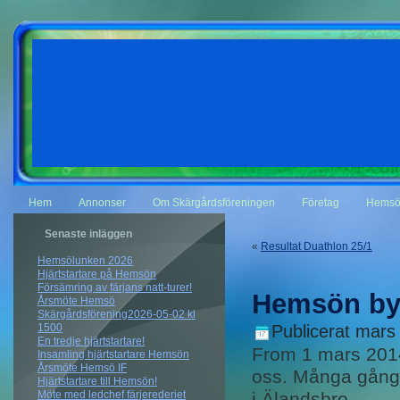
Hem
Annonser
Om Skärgårdsföreningen
Företag
Hemsö
Senaste inläggen
«
Resultat Duathlon 25/1
Hemsölunken 2026
Hjärtstartare på Hemsön
Försämring av färjans natt-turer!
Hemsön by
Årsmöte Hemsö
Skärgårdsförening2026-05-02 kl
1500
Publicerat
mars 
En tredje hjärtstartare!
From 1 mars 2014
Insamling hjärtstartare Hemsön
Årsmöte Hemsö IF
oss. Många gånger
Hjärtstartare till Hemsön!
i Älandsbro.
Möte med ledchef färjerederiet