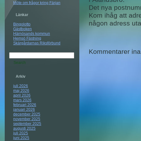
Möte om frågor kring Färjan
Det nya postnum
Kom ihåg att adre
Länkar
någon adress ut
Bingolotto
Gästboken
Härnösands kommun
Hemsö Fästning
Skärgårdarnas Riksförbund
Kommentarer inak
Arkiv
juli 2026
maj 2026
april 2026
mars 2026
februari 2026
januari 2026
december 2025
november 2025
september 2025
augusti 2025
juli 2025
juni 2025