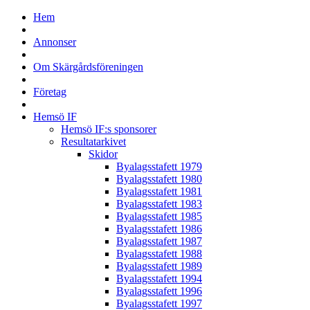
Hem
Annonser
Om Skärgårdsföreningen
Företag
Hemsö IF
Hemsö IF:s sponsorer
Resultatarkivet
Skidor
Byalagsstafett 1979
Byalagsstafett 1980
Byalagsstafett 1981
Byalagsstafett 1983
Byalagsstafett 1985
Byalagsstafett 1986
Byalagsstafett 1987
Byalagsstafett 1988
Byalagsstafett 1989
Byalagsstafett 1994
Byalagsstafett 1996
Byalagsstafett 1997