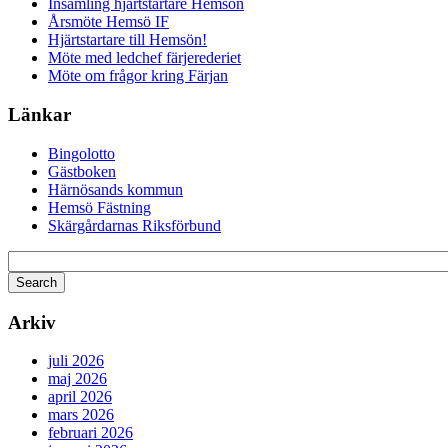
Insamling hjärtstartare Hemsön
Årsmöte Hemsö IF
Hjärtstartare till Hemsön!
Möte med ledchef färjerederiet
Möte om frågor kring Färjan
Länkar
Bingolotto
Gästboken
Härnösands kommun
Hemsö Fästning
Skärgårdarnas Riksförbund
Arkiv
juli 2026
maj 2026
april 2026
mars 2026
februari 2026