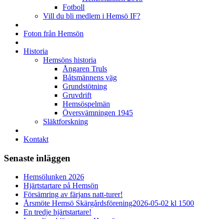
Fotboll
Vill du bli medlem i Hemsö IF?
Foton från Hemsön
Historia
Hemsöns historia
Ångaren Truls
Båtsmännens väg
Grundstötning
Gruvdrift
Hemsöspelmän
Översvämningen 1945
Släktforskning
Kontakt
Senaste inläggen
Hemsölunken 2026
Hjärtstartare på Hemsön
Försämring av färjans natt-turer!
Årsmöte Hemsö Skärgårdsförening2026-05-02 kl 1500
En tredje hjärtstartare!