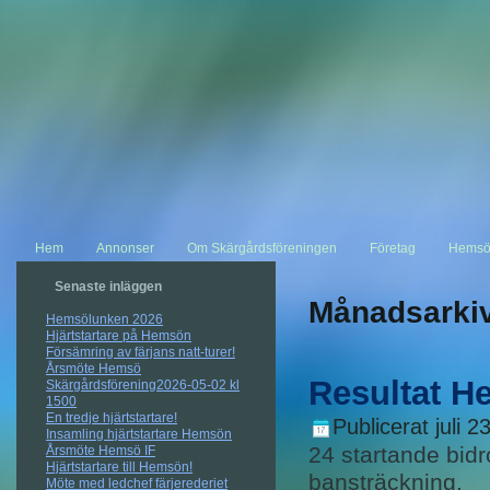
Hem
Annonser
Om Skärgårdsföreningen
Företag
Hemsö
Senaste inläggen
Månadsarki
Hemsölunken 2026
Hjärtstartare på Hemsön
Försämring av färjans natt-turer!
Årsmöte Hemsö
Resultat H
Skärgårdsförening2026-05-02 kl
1500
En tredje hjärtstartare!
Publicerat
juli 2
Insamling hjärtstartare Hemsön
24 startande bidro
Årsmöte Hemsö IF
Hjärtstartare till Hemsön!
bansträckning.
Möte med ledchef färjerederiet