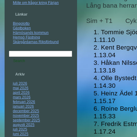
Möte om frågor kring Färjan
Lång bana herrar
Länkar
Sim + T1
Bingolotto
Gästboken
Tommie 
Härnösands kommun
Hemsö Fästning
1.11.10
Skärgårdarnas Riksförbund
Kent Be
1.13.04
Håkan N
1.13.18
Arkiv
Olle By
juli 2026
1.14.30
maj 2026
Heinz 
april 2026
mars 2026
1.15.17
februari 2026
januari 2026
Roine B
december 2025
1.15.33
november 2025
september 2025
Fredrik
augusti 2025
juli 2025
1.17.24
juni 2025