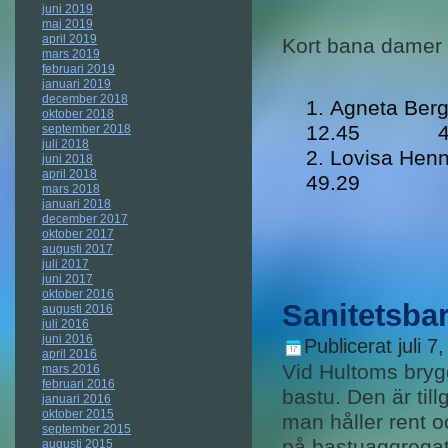
juni 2019
maj 2019
april 2019
Kort bana damer
mars 2019
februari 2019
januari 2019
december 2018
Agneta 
oktober 2018
12.45 46
september 2018
juli 2018
Lovisa 
juni 2018
april 2018
49.29
mars 2018
januari 2018
december 2017
oktober 2017
augusti 2017
juli 2017
juni 2017
oktober 2016
Sanitetsba
augusti 2016
juli 2016
juni 2016
Publicerat
juli 7
april 2016
Vid Hultoms bryg
mars 2016
februari 2016
bastu. Den är till
januari 2016
oktober 2015
man håller rent o
september 2015
på bastuaggregat
augusti 2015