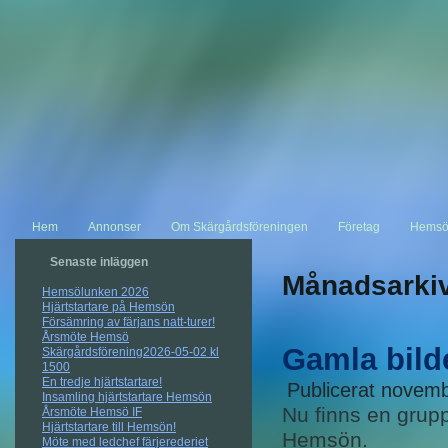
Hem
Annonser
Om Skärgårdsföreningen
Företag
Hemsö
Senaste inläggen
Månadsarki
Hemsölunken 2026
Hjärtstartare på Hemsön
Försämring av färjans natt-turer!
Årsmöte Hemsö
Gamla bild
Skärgårdsförening2026-05-02 kl
1500
En tredje hjärtstartare!
Publicerat
novemb
Insamling hjärtstartare Hemsön
Nu finns en grup
Årsmöte Hemsö IF
Hjärtstartare till Hemsön!
Hemsön.
Möte med ledchef färjerederiet