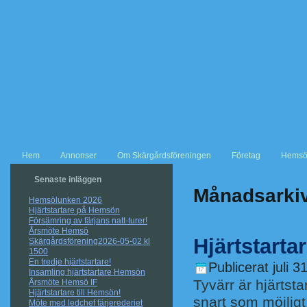
Hem
Annonser
Om Skärgårdsföreningen
Företag
Hemsö
Senaste inläggen
Månadsarki
Hemsölunken 2026
Hjärtstartare på Hemsön
Försämring av färjans natt-turer!
Årsmöte Hemsö
Hjärtstarta
Skärgårdsförening2026-05-02 kl
1500
En tredje hjärtstartare!
Publicerat
juli 3
Insamling hjärtstartare Hemsön
Tyvärr är hjärtsta
Årsmöte Hemsö IF
Hjärtstartare till Hemsön!
snart som möjligt
Möte med ledchef färjerederiet