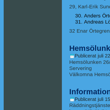
29, Karl-Erik Su
Anders Ört
Andreas Lö
32 Enar Örtegren
Hemsölunk
Publicerat
juli 2
Hemsölunken 26/
Servering
Välkomna Hemsö
Informatio
Publicerat
juli 1
Räddningstjänste