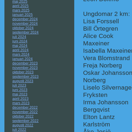
maj 2025
april 2025
mars 2025
Ungdomar 2 km:
januari 2025
december 2024
Lisa Fors
november 2024
Bill Örteg
oktober 2024
september 2024
Alice Coo
juli 2024
juni 2024
Maxeiner
maj 2024
Isabella Ma
april 2024
mars 2024
Vera Blomst
januari 2024
december 2023
Freja Norb
november 2023
Oskar Joha
oktober 2023
september 2023
Norberg
augusti 2023
juli 2023
Liselo Silve
juni 2023
Fryksten
maj 2023
april 2023
Irma Joha
mars 2023
december 2022
Bergqvist
november 2022
Elton Lan
oktober 2022
september 2022
Karlström
augusti 2022
juli 2022
Åke Josjö