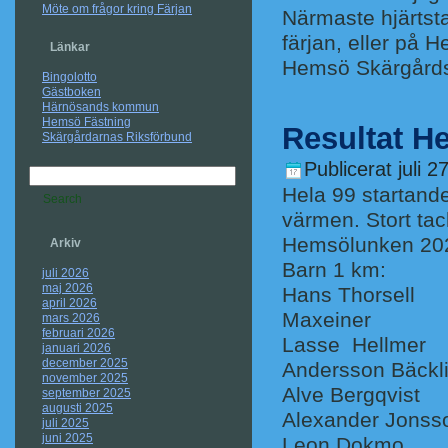
Möte om frågor kring Färjan
Närmaste hjärtsta
färjan, eller på 
Länkar
Hemsö Skärgårds
Bingolotto
Gästboken
Härnösands kommun
Hemsö Fästning
Resultat H
Skärgårdarnas Riksförbund
Publicerat
juli 2
Hela 99 startande 
värmen. Stort tack
Hemsölunken 202
Arkiv
Barn 1 km:
juli 2026
maj 2026
Hans Thors
april 2026
Maxeiner
mars 2026
februari 2026
Lasse Hellme
januari 2026
december 2025
Andersson Bäckl
november 2025
Alve Bergq
september 2025
augusti 2025
Alexander J
juli 2025
juni 2025
Leon Dokm