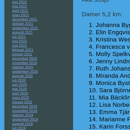
juni 2022
maj 2022
april 2022
Damer 5,2 km:
mars 2022
december 2021
Johanna Byg
oktober 2021
september 2021
Elin Engqvis
augusti 2021
juli 2021
Kristina We
juni 2021
Francesca 
maj 2021
februari 2021
Molly Spelkv
januari 2021
december 2020
Jenny Lindr
november 2020
Ruth Johan
oktober 2020
september 2020
Miranda And
augusti 2020
juli 2020
Monica Byst
juni 2020
Sara Björn
maj 2020
april 2020
Mia Bäckli
mars 2020
januari 2020
Lisa Norbe
december 2019
Emma Tjär
november 2019
oktober 2019
Marianne F
september 2019
augusti 2019
Karin Forss
juli 2019