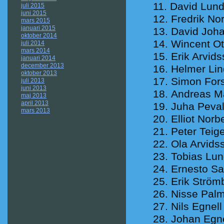
David Lund
juli 2015
juni 2015
Fredrik No
mars 2015
januari 2015
David Joh
oktober 2014
Wincent Ot
juli 2014
mars 2014
Erik Arvid
januari 2014
december 2013
Helmer Lin
oktober 2013
Simon For
juli 2013
juni 2013
Andreas M
maj 2013
april 2013
Juha Peval
mars 2013
Elliot Norb
Peter Teig
Ola Arvids
Tobias Lun
Ernesto S
Erik Ström
Nisse Palm
Nils Egnell
Johan Egne