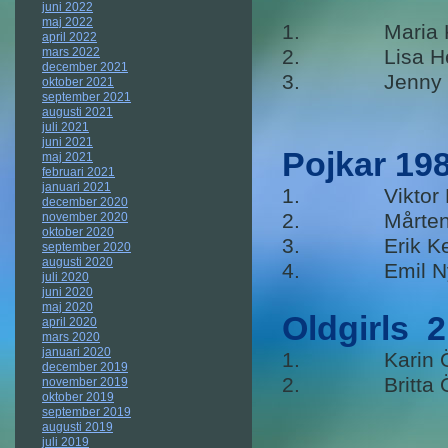
juni 2022
maj 2022
1. Maria K
april 2022
mars 2022
2. Lisa He
december 2021
3. Jenny N
oktober 2021
september 2021
augusti 2021
juli 2021
juni 2021
Pojkar 19
maj 2021
februari 2021
januari 2021
1. Viktor H
december 2020
2. Mårten 
november 2020
oktober 2020
3. Erik K
september 2020
augusti 2020
4. Emil N
juli 2020
juni 2020
maj 2020
Oldgirls 
april 2020
mars 2020
januari 2020
1. Karin Ö
december 2019
2. Britta Ö
november 2019
oktober 2019
september 2019
augusti 2019
juli 2019