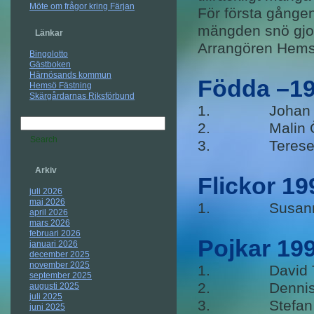
Möte om frågor kring Färjan
För första gången
mängden snö gjor
Länkar
Arrangören Hemsö 
Bingolotto
Gästboken
Härnösands kommun
Födda –19
Hemsö Fästning
Skärgårdarnas Riksförbund
1. Johan S
2. Malin Ö
3. Terese 
Arkiv
Flickor 1
juli 2026
maj 2026
1. Susanna
april 2026
mars 2026
februari 2026
Pojkar 19
januari 2026
december 2025
november 2025
1. David Tj
september 2025
2. Dennis 
augusti 2025
juli 2025
3. Stefan
juni 2025