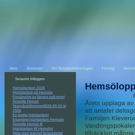
Hem
Annonser
Om Skärgårdsföreningen
Företag
Hemsö
Senaste inläggen
Hemsölopp
Hemsölunken 2026
Hjärtstartare på Hemsön
Försämring av färjans natt-turer!
Årsmöte Hemsö
Årets upplaga av
Skärgårdsförening2026-05-02 kl
att antalet deltag
1500
En tredje hjärtstartare!
Familjen Kleveru
Insamling hjärtstartare Hemsön
Årsmöte Hemsö IF
Vandringspokalern
Hjärtstartare till Hemsön!
tillräckligt många
Möte med ledchef färjerederiet