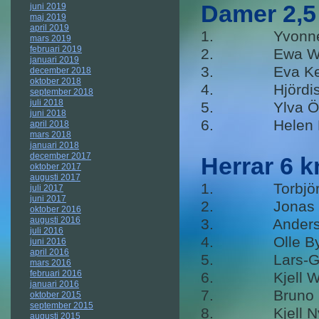
Damer 2,5
juni 2019
maj 2019
april 2019
1. Yvonne K
mars 2019
februari 2019
2. Ewa Wid
januari 2019
3. Eva K
december 2018
oktober 2018
4. Hjördis 
september 2018
juli 2018
5. Ylva Ö
juni 2018
6. Helen E
april 2018
mars 2018
januari 2018
december 2017
Herrar 6 
oktober 2017
augusti 2017
1. Torbjörn 
juli 2017
juni 2017
2. Jonas 
oktober 2016
augusti 2016
3. Anders 
juli 2016
4. Olle By
juni 2016
april 2016
5. Lars-Gör
mars 2016
februari 2016
6. Kjell W
januari 2016
7. Bruno 
oktober 2015
september 2015
8. Kjell 
augusti 2015