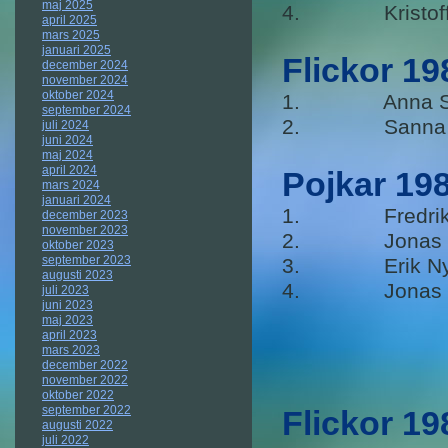
maj 2025
4. Kristoffer
april 2025
mars 2025
januari 2025
Flickor 1
december 2024
november 2024
oktober 2024
1. Anna Su
september 2024
2. Sanna R
juli 2024
juni 2024
maj 2024
april 2024
Pojkar 19
mars 2024
januari 2024
1. Fredrik
december 2023
november 2023
2. Jonas B
oktober 2023
september 2023
3. Erik N
augusti 2023
4. Jonas
juli 2023
juni 2023
maj 2023
april 2023
mars 2023
december 2022
november 2022
oktober 2022
september 2022
Flickor 1
augusti 2022
juli 2022