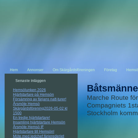
Hem
Annonser
Om Skärgårdsföreningen
Företag
Hemsö
Senaste inläggen
Båtsmänne
Hemsölunken 2026
Hjärtstartare på Hemsön
Marche Route fö
Försämring av färjans natt-turer!
Årsmöte Hemsö
Compagniets 1sta 
Skärgårdsförening2026-05-02 kl
Stockholm komma 
1500
En tredje hjärtstartare!
Insamling hjärtstartare Hemsön
Årsmöte Hemsö IF
Hjärtstartare till Hemsön!
Möte med ledchef färjerederiet