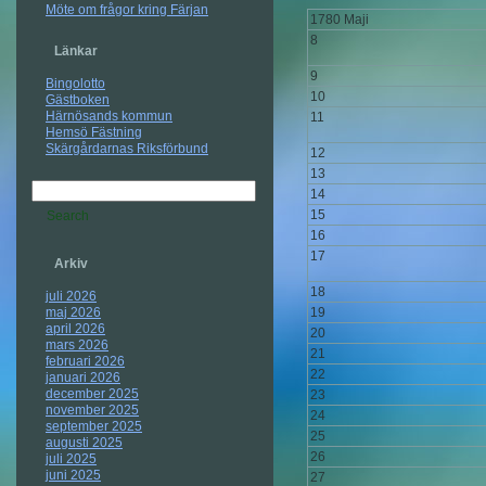
Möte om frågor kring Färjan
1780 Maji
8
Länkar
9
Bingolotto
10
Gästboken
Härnösands kommun
11
Hemsö Fästning
Skärgårdarnas Riksförbund
12
13
14
15
16
17
Arkiv
18
juli 2026
maj 2026
19
april 2026
20
mars 2026
21
februari 2026
22
januari 2026
december 2025
23
november 2025
24
september 2025
25
augusti 2025
26
juli 2025
juni 2025
27